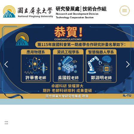
跳
研究發展處│技術合作組
到
Research and Development Division
Technology Cooperation Section
主
要
內
容
區
:::