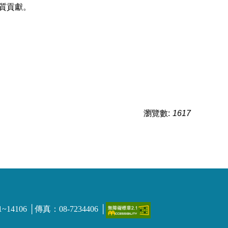
質貢獻。
瀏覽數:
1617
06 │傳真：08-7234406 │