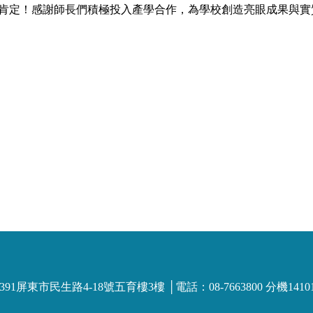
」肯定！感謝師長們積極投入產學合作，為學校創造亮眼成果與實
市民生路4-18號五育樓3樓 │電話：08-7663800 分機14101~141