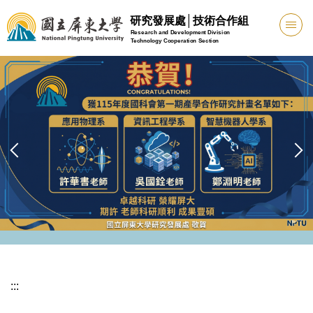
跳
研究發展處│技術合作組
到
Research and Development Division
Technology Cooperation Section
主
要
內
容
區
:::