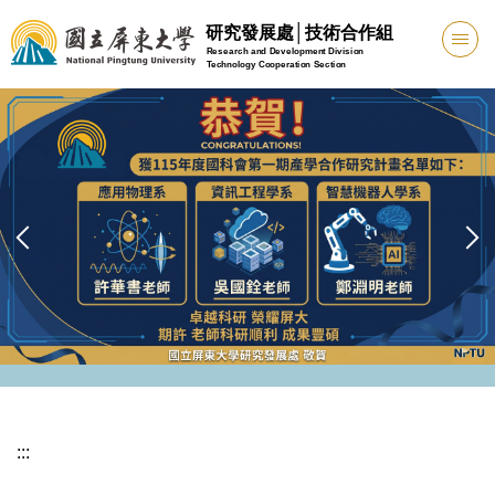
跳
研究發展處│技術合作組
到
Research and Development Division
Technology Cooperation Section
主
要
內
容
區
:::