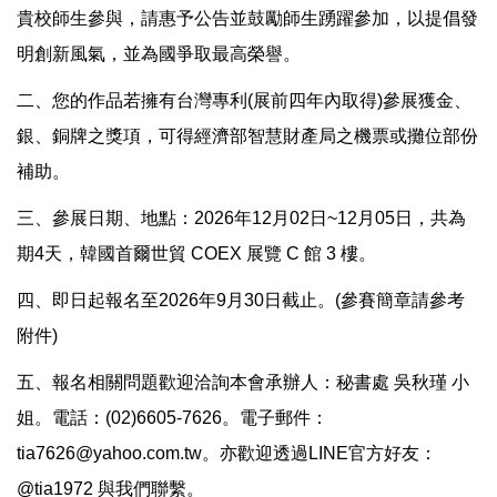
貴校師生參與，請惠予公告並鼓勵師生踴躍參加，以提倡發
明創新風氣，並為國爭取最高榮譽。
二、您的作品若擁有台灣專利(展前四年內取得)參展獲金、
銀、銅牌之獎項，可得經濟部智慧財產局之機票或攤位部份
補助。
三、參展日期、地點：2026年12月02日~12月05日，共為
期4天，韓國首爾世貿 COEX 展覽 C 館 3 樓。
四、即日起報名至2026年9月30日截止。(參賽簡章請參考
附件)
五、報名相關問題歡迎洽詢本會承辦人：秘書處 吳秋瑾 小
姐。電話：(02)6605-7626。電子郵件：
tia7626@yahoo.com.tw。亦歡迎透過LINE官方好友：
@tia1972 與我們聯繫。