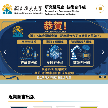
跳
研究發展處│技術合作組
到
Research and Development Division
Technology Cooperation Section
主
要
內
容
區
近期圖書出版