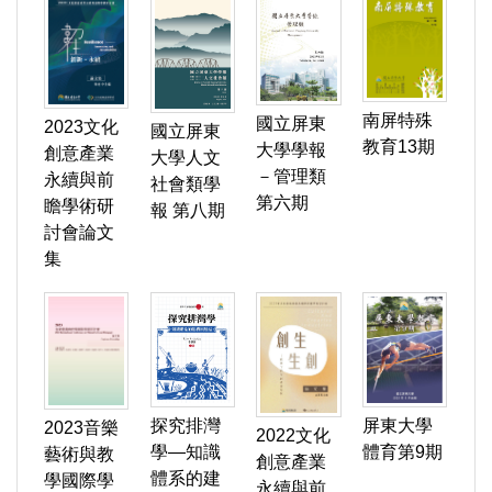
南屏特殊
國立屏東
2023文化
國立屏東
教育13期
大學學報
創意產業
大學人文
－管理類
永續與前
社會類學
第六期
瞻學術研
報 第八期
討會論文
集
探究排灣
屏東大學
2023音樂
2022文化
學—知識
體育第9期
藝術與教
創意產業
體系的建
學國際學
永續與前