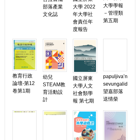
大學學報
部落產業
大學 2022
－管理類
文化誌
年大學社
第五期
會責任年
度報告
教育行政
papuljiva’na
幼兒
國立屏東
論壇-第12
sevungalid
STEAM教
大學人文
卷第1期
望嘉部落
育活動設
社會類學
送情柴
計
報 第七期