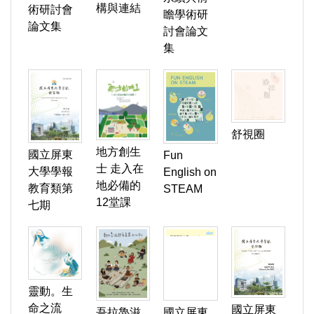
構與連結
術研討會
瞻學術研
論文集
討會論文
集
舒視圈
地方創生
國立屏東
Fun
士 走入在
大學學報
English on
地必備的
教育類第
STEAM
12堂課
七期
靈動。生
命之流
國立屏東
吾拉魯滋
國立屏東