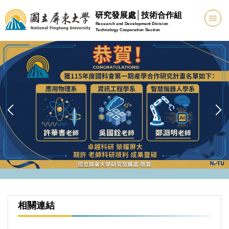
跳
研究發展處│技術合作組
到
Research and Development Division
Technology Cooperation Section
主
要
內
容
區
相關連結