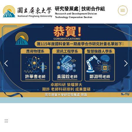
跳
研究發展處│技術合作組
到
Research and Development Division
Technology Cooperation Section
主
要
內
容
區
:::