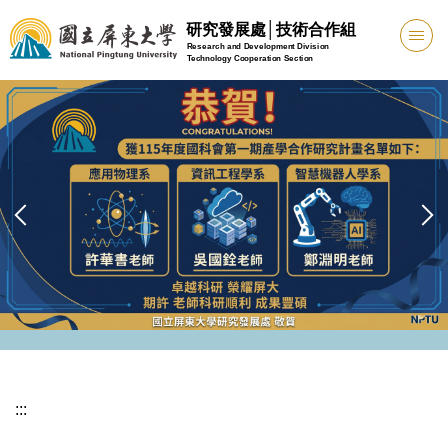
跳
研究發展處│技術合作組
到
Research and Development Division
Technology Cooperation Section
主
要
內
容
區
:::