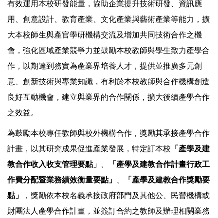
有效運用本校研發能量，協助企業提升技術研發、資訊應
用、創意設計、教育產業、文化產業與藝術產業等能力，擴
大本校師生與產官學研機構交流及增加共同技術合作之機
會，強化區域產業競爭力並鼓勵本校教師與學生致力產學合
作，以期達到務實為產業界培養人才，提供並推廣多元創
意、創新技術與專業知識，有利於本校教師與合作機構創造
良好互動機會，建立與業界的合作關係，擴大後續產學合作
之效益。
為鼓勵本校專任教師與校外機構合作，獎勵其承接產學合作
計畫，以其研究成果促進產業發展，特定訂本校
「產學及建
教合作收入收支管理要點」
、
「產學及建教合作計畫行政工
作費分配暨業務績效衡量要點」
、
「產學及建教合作獎勵要
點」
，獎勵依本校名義承接政府部門及其他公、民營機構或
財團法人產學合作計畫，並簽訂合約之教師及辦理相關業務