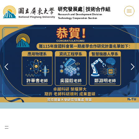
跳
研究發展處│技術合作組
到
Research and Development Division
Technology Cooperation Section
主
要
內
容
區
:::