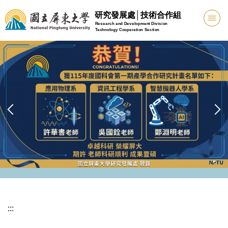
跳
研究發展處│技術合作組
到
Research and Development Division
Technology Cooperation Section
主
要
內
容
區
:::